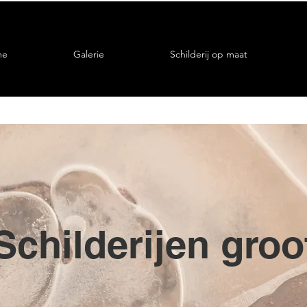
me
Galerie
Schilderij op maat
Schilderijen groo