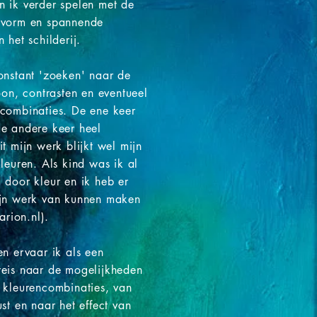
n ik verder spelen met de
 vorm en spannende
 het schilderij.
onstant 'zoeken' naar de
toon, contrasten en eventueel
 combinaties. De ene keer
de andere keer heel
it mijn werk blijkt wel mijn
kleuren. Als kind was ik al
 door kleur en ik heb er
ijn werk van kunnen maken
rion.nl
).
en ervaar ik als een
reis naar de mogelijkheden
 kleurencombinaties, van
ust en naar het effect van