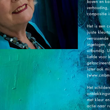
boven en ka
verhouding,
compositie in
Het is een c
juiste kleur
verrassende
ingetogen, 
uitbundig. U
liefde voor 
gefascineerd
later ook m
(
www.cmbma
Het schilder
ontdekkings
met kleur en
actie naar r