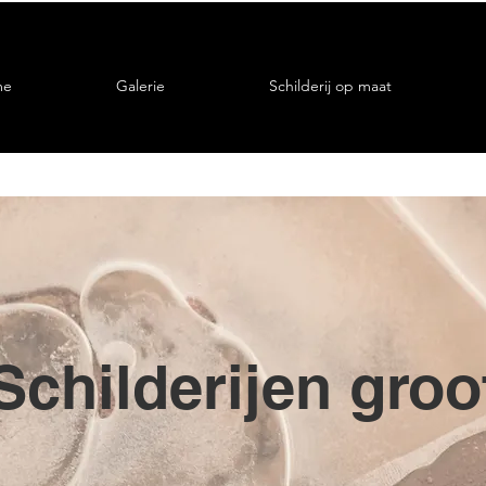
me
Galerie
Schilderij op maat
Schilderijen groo