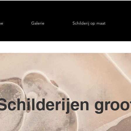
me
Galerie
Schilderij op maat
Schilderijen groo