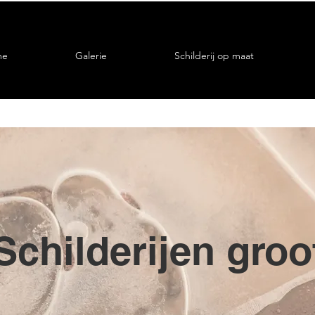
me
Galerie
Schilderij op maat
Schilderijen groo