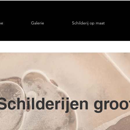
me
Galerie
Schilderij op maat
Schilderijen groo