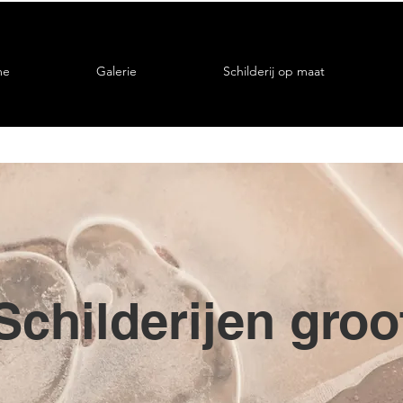
me
Galerie
Schilderij op maat
Schilderijen groo